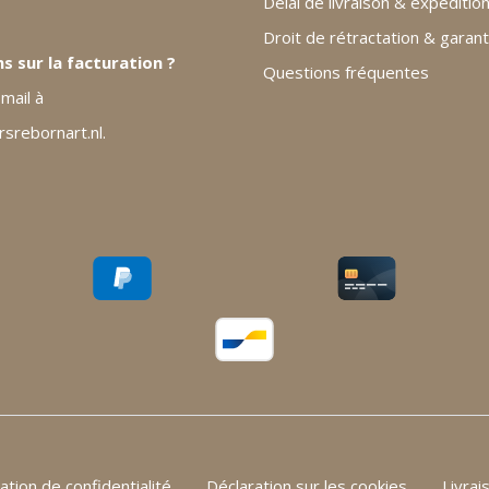
Délai de livraison & expéditio
Droit de rétractation & garant
s sur la facturation ?
Questions fréquentes
mail à
rebornart.nl.
ation de confidentialité
Déclaration sur les cookies
Livrai