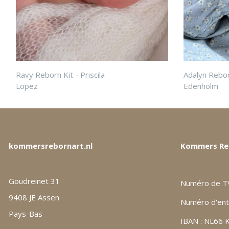
Ravy Reborn Kit - Priscila
Adalyn Rebor
Lopez
Edenholm
kommersrebornart.nl
Kommers Re
Goudreinet 31
Numéro de T
9408 JE Assen
Numéro d'ent
Pays-Bas
IBAN : NL66