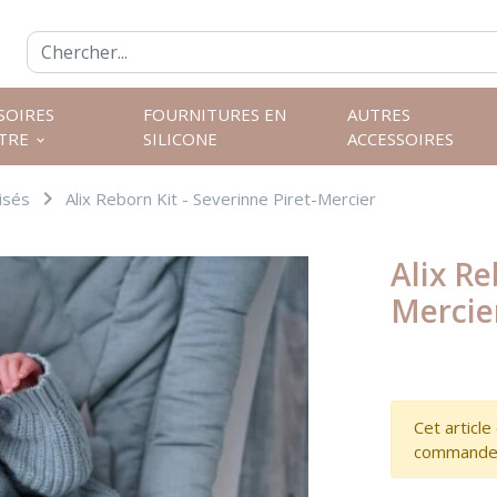
SOIRES
FOURNITURES EN
AUTRES
ÎTRE
SILICONE
ACCESSOIRES
keyboard_arrow_down
navigate_next
isés
Alix Reborn Kit - Severinne Piret-Mercier
Alix Re
Mercie
Cet article
commande