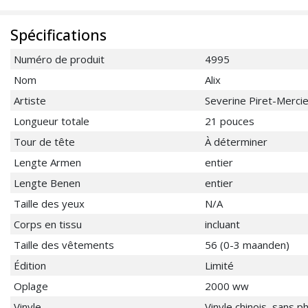
Spécifications
Numéro de produit
4995
Nom
Alix
Artiste
Severine Piret-Mercie
Longueur totale
21 pouces
Tour de tête
À déterminer
Lengte Armen
entier
Lengte Benen
entier
Taille des yeux
N/A
Corps en tissu
incluant
Taille des vêtements
56 (0-3 maanden)
Édition
Limité
Oplage
2000 ww
Vinyle
Vinyle chinois, sans p