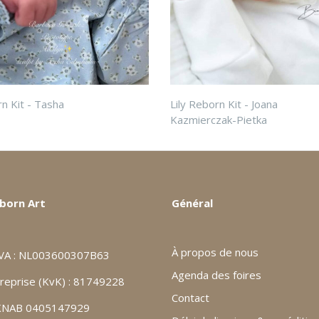
n Kit - Tasha
Lily Reborn Kit - Joana
Kazmierczak-Pietka
born Art
Général
À propos de nous
VA : NL003600307B63
Agenda des foires
reprise (KvK) : 81749228
Contact
 KNAB 0405147929