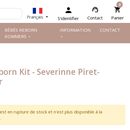


0
person
support_agent
shopping_cart
Français
Contact
Panier
S'identifier
BÉBÉS REBORN
INFORMATION
CONTACT
KOMMERS
keyboard_arrow_down
keyboard_arrow_down
born Kit - Severinne Piret-
r
 est en rupture de stock et n'est plus disponible à la
.