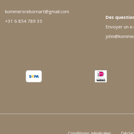
kommersrebornart@gmail.com
Des question
+31 6 854 789 35
Envoyer un e-
john@kommers
Conditions générales
Déclar