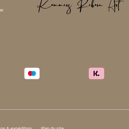
n
ie
son & expédition
Plan du site